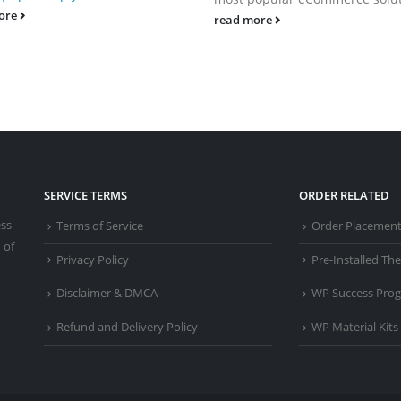
ore
read more
SERVICE TERMS
ORDER RELATED
ess
Terms of Service
Order Placemen
 of
Privacy Policy
Pre-Installed T
Disclaimer & DMCA
WP Success Pro
Refund and Delivery Policy
WP Material Kits