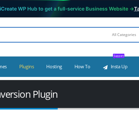
iCreate WP Hub to get a full-service Business Website →
Ta
Support
mes
Plugins
Hosting
How To
Insta Up
ersion Plugin