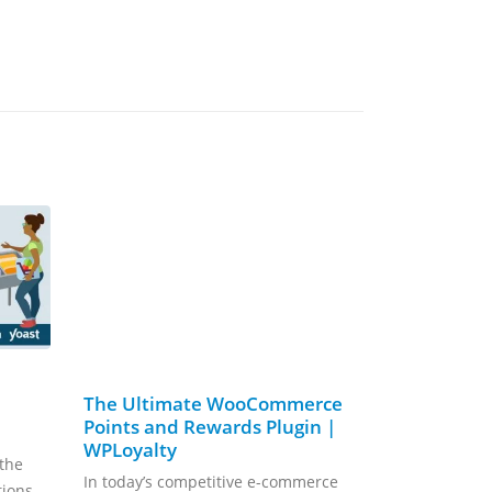
The Ultimate WooCommerce
Superchar
Points and Rewards Plugin |
WooComme
WPLoyalty
Page with
the
Styling
In today’s competitive e-commerce
ons...