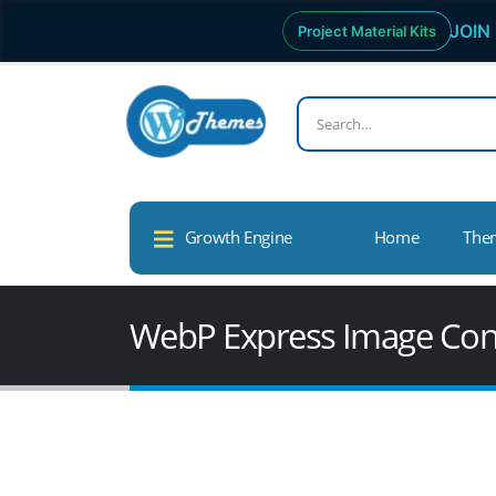
JOIN 
Project Material Kits
Growth Engine
Home
The
WebP Express Image Conv