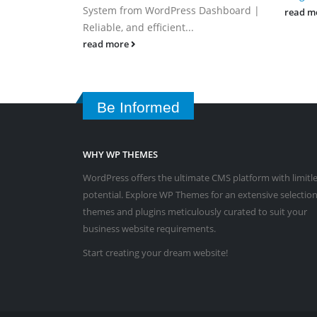
System from WordPress Dashboard |
read m
Reliable, and efficient...
read more
Be Informed
WHY WP THEMES
WordPress offers the ultimate CMS platform with limitl
potential. Explore WP Themes for an extensive selection
themes and plugins meticulously curated to suit your
business website requirements.
Start creating your dream website!