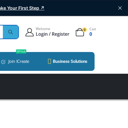
ke Your First Step ↗
Welcome
Cart
0
Login / Register
0
WP Hub
Join ICreate
Business Solutions