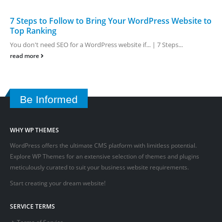
7 Steps to Follow to Bring Your WordPress Website to
Top Ranking
You don't need SEO for a WordPress website if... | 7 Steps...
read more
Be Informed
WHY WP THEMES
WordPress offers the ultimate CMS platform with limitless potential.
Explore WP Themes for an extensive selection of themes and plugins
meticulously curated to suit your business website requirements.
Start creating your dream website!
SERVICE TERMS
Terms of Service