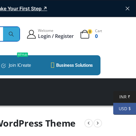
ke Your First Step ↗
Welcome
Cart
0
Login / Register
0
WP Hub
Join ICreate
Business Solutions
INR ₹
USD $
WordPress Theme