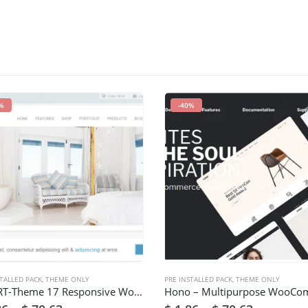
%
-40%
TALLED PACK
,
THEME ONLY
PRE INSTALLED PACK
,
THEME ONLY
Get- RT-Theme 17 Responsive WordPress Theme