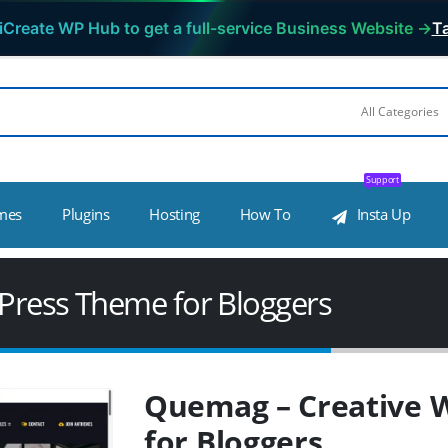
iCreate WP Hub to get a full-service Business Website →
Ta
Support
mes
Plugins
Hosting
How To
Insta Up
Press Theme for Bloggers
Quemag – Creative 
for Bloggers