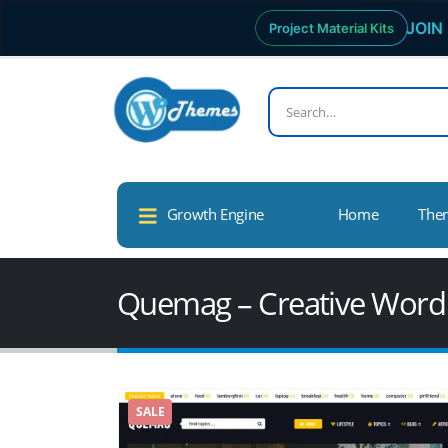
JOIN 
Project Material Kits
Growth Engine
Home
The
Quemag – Creative Word
SALE