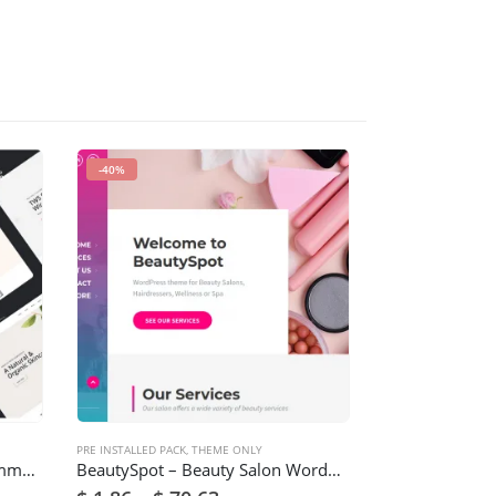
-40%
-91%
PRE INSTALLED PACK
,
THEME ONLY
PRE INSTALLED PACK
Hono – Multipurpose WooCommerce WordPress Theme
BeautySpot – Beauty Salon WordPress Theme