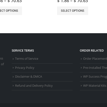
86
–
$
70.63
$
1.86
–
$
70.63
ECT OPTIONS
SELECT OPTIONS
SERVICE TERMS
ORDER RELATED
ess
Terms of Service
Order Placemen
 of
Privacy Policy
Pre-Installed T
Disclaimer & DMCA
WP Success Pro
Refund and Delivery Policy
WP Material Kits