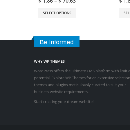
$
1.86
–
$
70.63
$
1.
SELECT OPTIONS
SEL
Be Informed
WHY WP THEMES
WordPress offers the ultimate CMS platform with limitl
potential. Explore WP Themes for an extensive selection
themes and plugins meticulously curated to suit your
business website requirements.
Start creating your dream website!